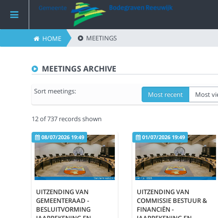
MEETINGS
HOME
Home
MEETINGS ARCHIVE
Meetings
Sort meetings:
Most recent
Most v
Live Sessions
12 of 737 records shown
Categories
08/07/2026 19:49
01/07/2026 19:49
Watchlist
UITZENDING VAN
UITZENDING VAN
Search
GEMEENTERAAD -
COMMISSIE BESTUUR &
BESLUITVORMING
FINANCIËN -
JAARREKENING EN
JAARREKENING EN