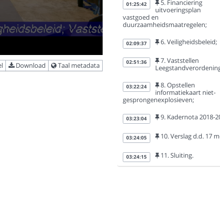
5. Financiering
01:25:42
uitvoeringsplan
vastgoed en
duurzaamheidsmaatregelen;
6. Veiligheidsbeleid;
02:09:37
7. Vaststellen
02:51:36
l
Download
Taal metadata
Leegstandverordening
8. Opstellen
03:22:24
informatiekaart niet-
gesprongenexplosieven;
9. Kadernota 2018-2
03:23:04
10. Verslag d.d. 17 m
03:24:05
11. Sluiting.
03:24:15