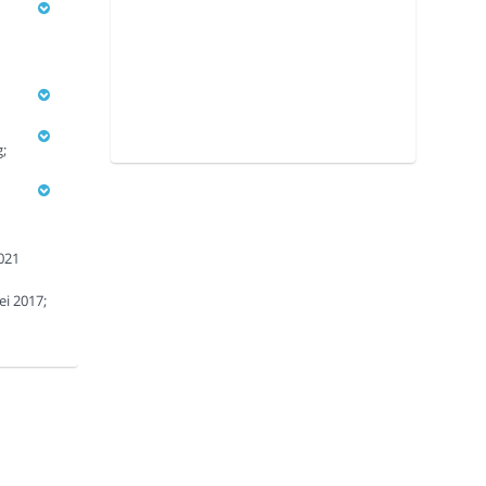
;
021
ei 2017;