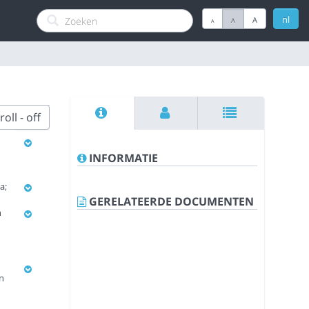
nl
A
A
A
oll - off
INFORMATIE
a;
GERELATEERDE DOCUMENTEN
n
n