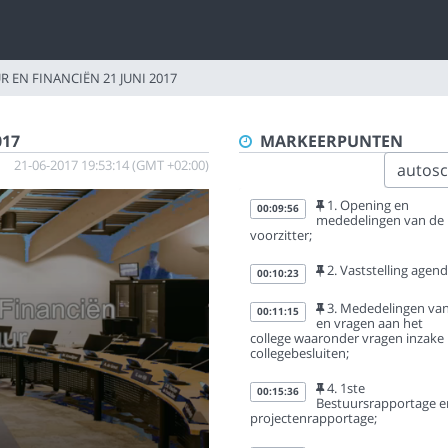
 EN FINANCIËN 21 JUNI 2017
017
MARKEERPUNTEN
21-06-2017 19:53:14 (GMT +02:00)
autoscr
1. Opening en
00:09:56
mededelingen van de
voorzitter;
2. Vaststelling agend
00:10:23
3. Mededelingen va
00:11:15
en vragen aan het
college waaronder vragen inzake
collegebesluiten;
4. 1ste
00:15:36
Bestuursrapportage e
projectenrapportage;